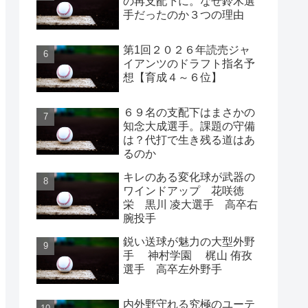
の再支配下に。なぜ鈴木選
手だったのか３つの理由
第1回２０２６年読売ジャ
イアンツのドラフト指名予
想【育成４～６位】
６９名の支配下はまさかの
知念大成選手。課題の守備
は？代打で生き残る道はあ
るのか
キレのある変化球が武器の
ワインドアップ 花咲徳
栄 黒川 凌大選手 高卒右
腕投手
鋭い送球が魅力の大型外野
手 神村学園 梶山 侑孜
選手 高卒左外野手
内外野守れる究極のユーテ