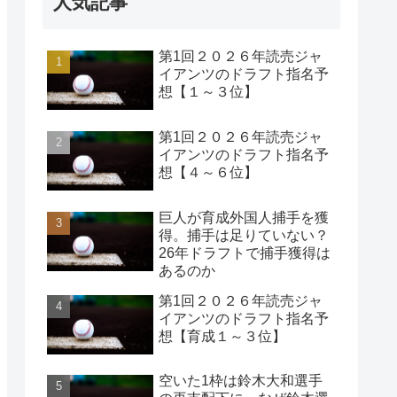
人気記事
第1回２０２６年読売ジャ
イアンツのドラフト指名予
想【１～３位】
第1回２０２６年読売ジャ
イアンツのドラフト指名予
想【４～６位】
巨人が育成外国人捕手を獲
得。捕手は足りていない？
26年ドラフトで捕手獲得は
あるのか
第1回２０２６年読売ジャ
イアンツのドラフト指名予
想【育成１～３位】
空いた1枠は鈴木大和選手