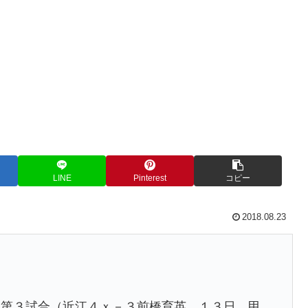
LINE
Pinterest
コピー
2018.08.23
日第３試合（近江４ｘ－３前橋育英、１３日、甲