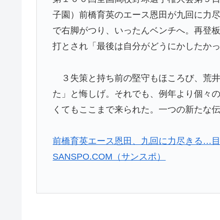
子園）前橋育英のエース恩田が九回に力
で右脚がつり、いったんベンチへ。再登
打とされ「最後は自分がどうにかしたか
３失策と持ち前の堅守もほころび、荒井
た」と悔しげ。それでも、例年より個々
くてもここまで来られた。一つの新たな
前橋育英エース恩田、九回に力尽きる…目に
SANSPO.COM（サンスポ）