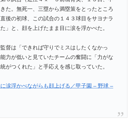
尽きた。無死一、三塁から満塁策をとったところ
板直後の初球、この試合の１４３球目をサヨナラ
った」と、顔を上げたまま目に涙を浮かべた。
監督は「できれば守りでミスはしたくなかっ
の能力が低いと見ていたチームの奮闘に「力がな
伝統がつくれた」と手応えを感じ取っていた。
涙浮かべながらも顔上げる／甲子園 – 野球 –