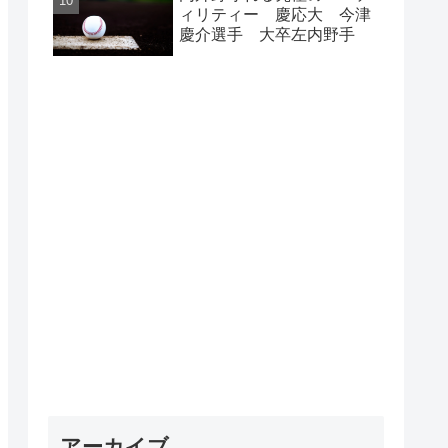
ィリティー 慶応大 今津
慶介選手 大卒左内野手
アーカイブ