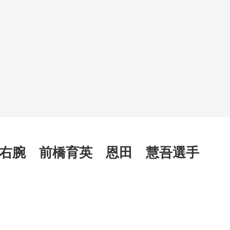
な右腕 前橋育英 恩田 慧吾選手