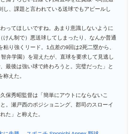
刺し、課題と言われている送球でもアピールし
わってほしいですね。あまり意識しないように
（けん制で）悪送球してしまったり、なんか普通
を粘り強くリード。1点差の9回は2死二塁から、
、智弁学園）を迎えたが、直球を要求して見逃し
で、最後は強い球で終わろうと。完璧だった」と
を称えた。
久保秀昭監督は「簡単にアウトにならないこ
うと。瀬戸西のポジショニング、郡司のスローイ
粘れた」と称えた。
― スポニチ Sponichi Annex 野球