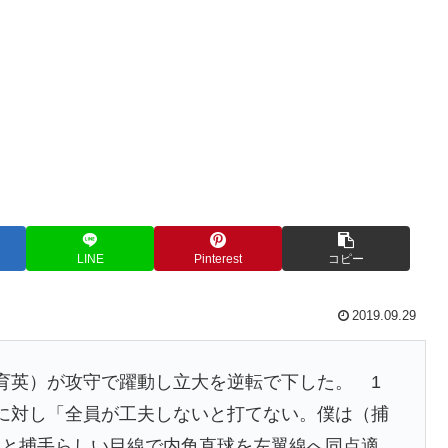
LINE
Pinterest
コピー
2019.09.29
育英）が攻守で躍動し立大を逆転で下した。 1
に対し「全員が工夫しないと打てない。僕は（捕
」と捕手らしい目線で内角直球を左翼線へ同点適