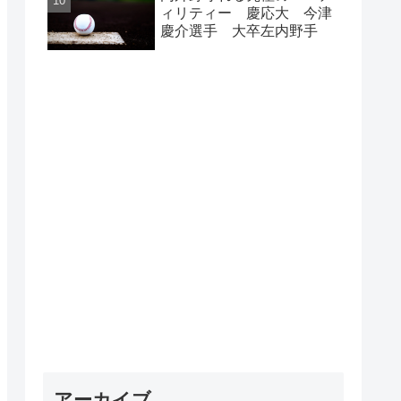
ィリティー 慶応大 今津
慶介選手 大卒左内野手
アーカイブ