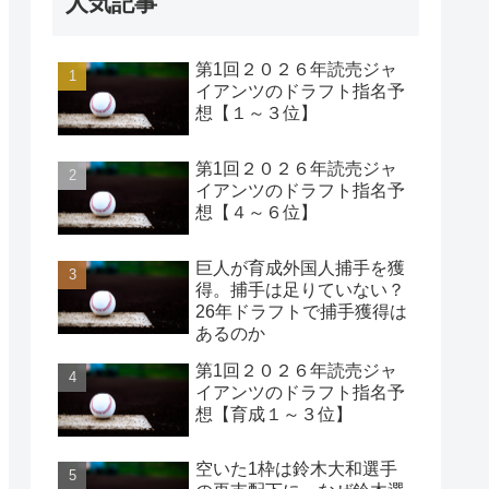
人気記事
第1回２０２６年読売ジャ
イアンツのドラフト指名予
想【１～３位】
第1回２０２６年読売ジャ
イアンツのドラフト指名予
想【４～６位】
巨人が育成外国人捕手を獲
得。捕手は足りていない？
26年ドラフトで捕手獲得は
あるのか
第1回２０２６年読売ジャ
イアンツのドラフト指名予
想【育成１～３位】
空いた1枠は鈴木大和選手