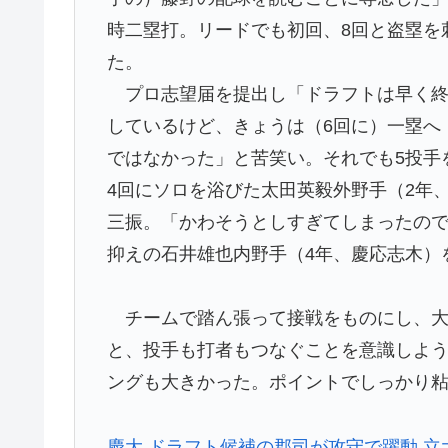
時二塁打。リードでも初回、8回と盗塁を
た。
プロ志望届を提出し「ドラフトは早く終
しているけど、きょうは（6回に）一塁へ
ではなかった」と苦笑い。それでも5投手
4回にソロを浴びた太田英毅外野手（2年
三振。「かわそうとしすぎてしまったの
抑えの石井雄也内野手（4年、慶応志木）
チームで踏ん張って接戦をものにし、大
と、投手も打者もつなぐことを意識しよ
ングも大きかった。ポイントでしっかり
慶大 ドラフト候補の郡司が攻守で躍動 立大に先勝