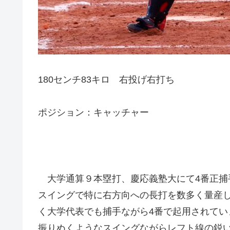
180センチ83キロ 右投げ右打ち
ポジション：キャッチャー
大学通算９本塁打、慶応義塾大にて4番正捕
スイングで特に右方向への長打を数多く量産
く大学代表でも捕手ながら4番で起用されて
振りぬくようなスイングながらレフト線の鋭