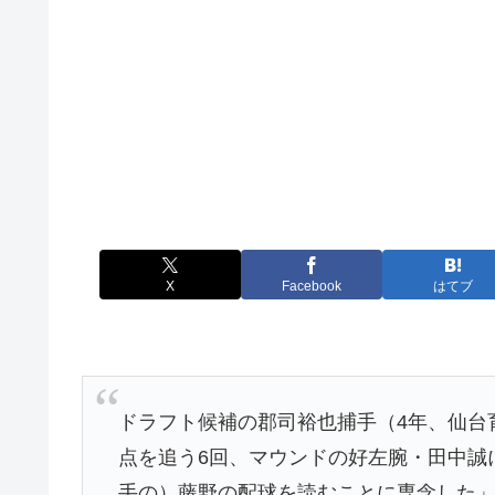
X
Facebook
はてブ
ドラフト候補の郡司裕也捕手（4年、仙台
点を追う6回、マウンドの好左腕・田中誠
手の）藤野の配球を読むことに専念した