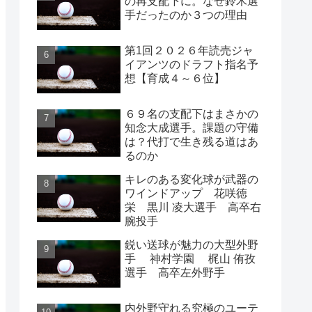
の再支配下に。なぜ鈴木選
手だったのか３つの理由
第1回２０２６年読売ジャ
イアンツのドラフト指名予
想【育成４～６位】
６９名の支配下はまさかの
知念大成選手。課題の守備
は？代打で生き残る道はあ
るのか
キレのある変化球が武器の
ワインドアップ 花咲徳
栄 黒川 凌大選手 高卒右
腕投手
鋭い送球が魅力の大型外野
手 神村学園 梶山 侑孜
選手 高卒左外野手
内外野守れる究極のユーテ