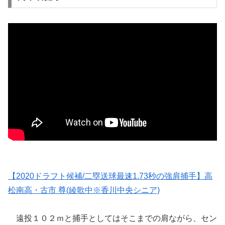
【2020ドラフト候補/二塁送球最速1.73秒の強肩捕手】高
松南高・古市 尊(綾歌中※香川中央シニア)
遠投１０２ｍと捕手としてはそこまでの肩ながら、セン