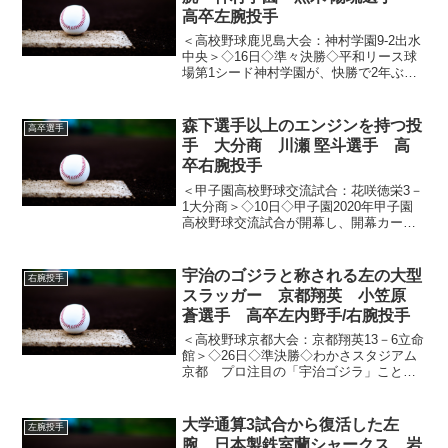
高卒左腕投手
＜高校野球鹿児島大会：神村学園9-2出水
中央＞◇16日◇準々決勝◇平和リース球
場第1シード神村学園が、快勝で2年ぶり
の準決勝に進んだ。今夏先発3戦目と大車
輪の活躍を見せる背番号「10」の最速146
キロ左腕、黒木陽琉（はる）投手（3年）
森下選手以上のエンジンを持つ投
高卒選手
が、7...
手 大分商 川瀬 堅斗選手 高
卒右腕投手
＜甲子園高校野球交流試合：花咲徳栄3－
1大分商＞◇10日◇甲子園2020年甲子園
高校野球交流試合が開幕し、開幕カード
に登場したプロ注目の最速148キロ右腕、
大分商・川瀬堅斗主将（3年）は8回8安打
3失点で花咲徳栄（埼玉）に敗れた。この
宇治のゴジラと称される左の大型
右腕投手
日は最...
スラッガー 京都翔英 小笠原
蒼選手 高卒左内野手/右腕投手
＜高校野球京都大会：京都翔英13－6立命
館＞◇26日◇準決勝◇わかさスタジアム
京都 プロ注目の「宇治ゴジラ」こと京
都翔英・小笠原蒼内野手（3年）の適時打
で試合が決まり、8回コールドの快勝
だ。 6－3で迎えた7回表、上位打線が続
大学通算3試合から復活した左
左腕投手
いて3点を失い...
腕 日本製鉄室蘭シャークス 岩