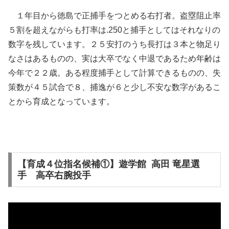
１年目から徳島で正捕手をつとめる右打者。盗塁阻止率
５割を超えながらも打率は.250と捕手としてはそれなりの
数字を残しています。２５安打のうち長打は３本と物足り
なさはあるものの、実は大卒でなく中退であるため年齢は
今年で２２歳。ある程度捕手として計算できるものの、失
策数が４５試合で８、捕逸が６と少し不安な数字があるこ
とから育成となっています。
【育成４位指名候補①】遊学館 高田 竜星選
手 高卒右腕投手