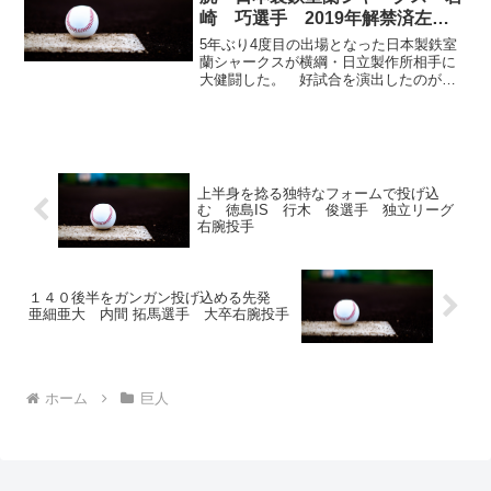
崎 巧選手 2019年解禁済左腕
投手
5年ぶり4度目の出場となった日本製鉄室
蘭シャークスが横綱・日立製作所相手に
大健闘した。 好試合を演出したのが先
発左腕の岩崎巧（24）法大から入社して2
年目。体幹を鍛え、意識も「会社のた
め、お世話になっている人への恩返し」
と変えマウンドに上が...
上半身を捻る独特なフォームで投げ込
む 徳島IS 行木 俊選手 独立リーグ
右腕投手
１４０後半をガンガン投げ込める先発
亜細亜大 内間 拓馬選手 大卒右腕投手
ホーム
巨人