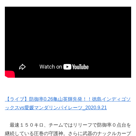
【ライブ】防御率0.26亀山英輝先発！！徳島インディゴソ
ックスvs愛媛マンダリンパイレーツ_2020.9.21
最速１５０キロ、チームではリリーフで防御率０点台を
継続している圧巻の守護神。さらに武器のナックルカーブ