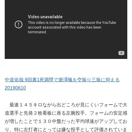
中道佑哉 9回裏1死満塁で唐澤颯を空振り三振に抑える
20190610
最速１４５キロながら出どころが見にくいフォームで大
道選手と先発２枚看板に座る左腕投手。フォームの安定感
が増したことで１３０中盤だった平均球速がアップしてお
り、特に左打者にとっては嫌な投手として評価されていま