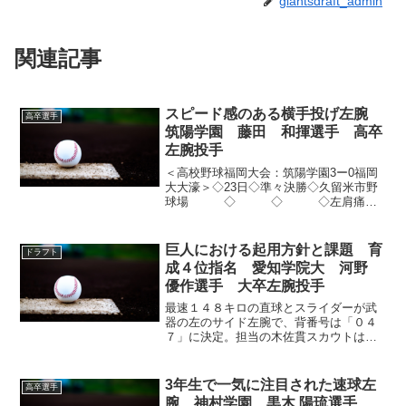
giantsdraft_admin
関連記事
スピード感のある横手投げ左腕
高卒選手
筑陽学園 藤田 和揮選手 高卒
左腕投手
＜高校野球福岡大会：筑陽学園3ー0福岡
大大濠＞◇23日◇準々決勝◇久留米市野
球場 ◇ ◇ ◇左肩痛を
克服した元エース藤田が、悔しさをバネ
に「高校初完封＆自己最多13奪三振」で4
強入りに貢献した。今大会での2度のロン
巨人における起用方針と課題 育
ドラフト
グリリーフを経...
成４位指名 愛知学院大 河野
優作選手 大卒左腕投手
最速１４８キロの直球とスライダーが武
器の左のサイド左腕で、背番号は「０４
７」に決定。担当の木佐貫スカウトは
「先発をしているときも見ていたんです
けれど、特に今年の秋にリーグ戦ではリ
リーバーでの出番も多くて。リリーバー
3年生で一気に注目された速球左
高卒選手
の時が、投げっぷりもまたさ...
腕 神村学園 黒木 陽琉選手