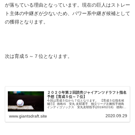
が落ちている理由となっています。現在の巨人はストレー
ト主体の中継ぎが少ないため、パワー系中継ぎ候補として
の獲得となります。
次は育成５～７位となります。
２０２０年第２回読売ジャイアンツドラフト指名
予想【育成５位～７位】
今回は育成５位から７位となります。 【育成５位指名候
補①】 徳島IS 安丸 友耶選手 独立リーグ左腕投手徳島
インディゴソックス 安丸友耶投手(2019/02/18) 徳島IS
で中継ぎとして登板することの多い左腕投手。１４４キロ
も記録しスラ...
2020.09.29
www.giantsdraft.site