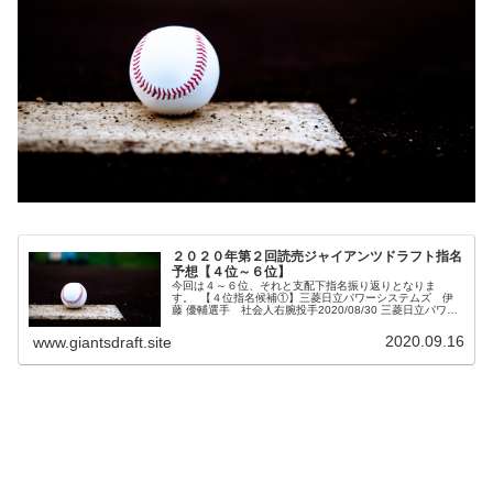
２０２０年第２回読売ジャイアンツドラフト指名
予想【４位～６位】
今回は４～６位、それと支配下指名振り返りとなりま
す。 【４位指名候補①】三菱日立パワーシステムズ 伊
藤 優輔選手 社会人右腕投手2020/08/30 三菱日立パワー
システムズ・伊藤優輔投手 チームでは主にリリーフとし
て登板している最速１５...
2020.09.16
www.giantsdraft.site