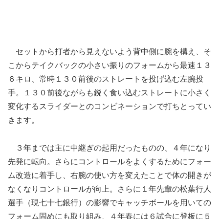
セットから打者から見えないよう背中側に腕を構え、そ
こからテイクバックの小さい振りのフォームから最速１３
６キロ、常時１３０前後のストレートを投げ込む左腕投
手。１３０前後ながらも鋭く食い込むストレートに小さく
変化するスライダーとのコンビネーションで打ちとってい
きます。
３年までは主に中継ぎの起用だったものの、４年になり
先発に転向。さらにコントロールをよくするためにフォー
ム改造に着手し、右腕の使い方を変えたことで体の開きが
なくなりコントロールが向上。さらに１年先輩の松葉行人
選手（現七十七銀行）の影響でキャッチボールを用いての
フォーム固めにも取り組み、４年春には６試合に登板に５