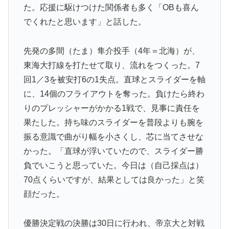
た。応援に駆けつけた関係者も多く「OBも喜ん
でくれたと思います」と話した。
先発の多間（たま）隼介投手（4年＝北海）が、
東海大打線を打たせて取り、流れをつくった。7
回1／3を被安打6の1失点。直球とスライダーを軸
に、14個のフライアウトを奪った。負けたら終わ
りのプレッシャーがかかる1戦で、見事に責任を
果たした。持ち味のスライダーを普段よりも腕を
振る意識で曲がり幅を小さくし、芯に当てさせな
かった。「直球が浮いていたので、スライダー勝
負でいこうと思っていた。今日は（自己採点は）
70点くらいですが、結果としては良かった」と笑
顔だった。
優勝決定戦の決勝は30日に行われ、帝京大と対戦