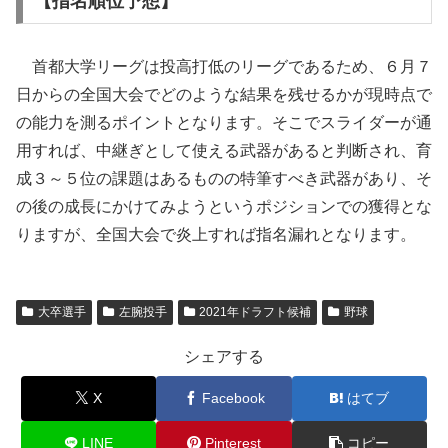
【指名順位予想】
首都大学リーグは投高打低のリーグであるため、６月７
日からの全国大会でどのような結果を残せるかが現時点で
の能力を測るポイントとなります。そこでスライダーが通
用すれば、中継ぎとして使える武器があると判断され、育
成３～５位の課題はあるものの特筆すべき武器があり、そ
の後の成長にかけてみようというポジションでの獲得とな
りますが、全国大会で炎上すれば指名漏れとなります。
大卒選手
左腕投手
2021年ドラフト候補
野球
シェアする
X
Facebook
はてブ
LINE
Pinterest
コピー