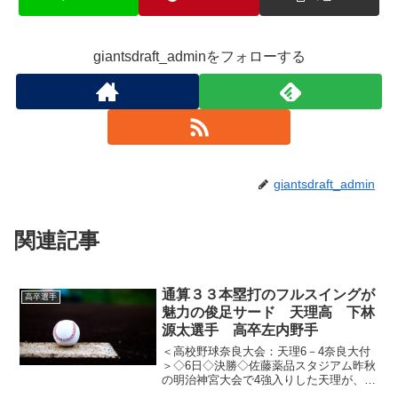
giantsdraft_adminをフォローする
giantsdraft_admin
関連記事
通算３３本塁打のフルスイングが
高卒選手
魅力の俊足サード 天理高 下林
源太選手 高卒左内野手
＜高校野球奈良大会：天理6－4奈良大付
＞◇6日◇決勝◇佐藤薬品スタジアム昨秋
の明治神宮大会で4強入りした天理が、オ
ール3年生で頂点に立った。1点を追う1回