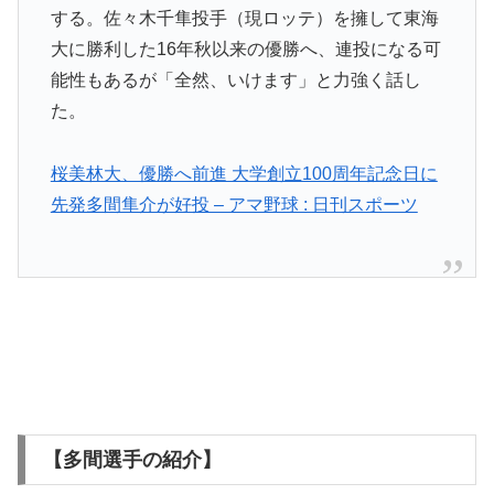
する。佐々木千隼投手（現ロッテ）を擁して東海
大に勝利した16年秋以来の優勝へ、連投になる可
能性もあるが「全然、いけます」と力強く話し
た。
桜美林大、優勝へ前進 大学創立100周年記念日に
先発多間隼介が好投 – アマ野球 : 日刊スポーツ
【多間選手の紹介】