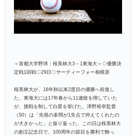
＜首都大学野球：桜美林大3－1東海大＞◇優勝決
定戦1回戦◇29日◇サーティーフォー相模原
桜美林大が、16年秋以来2度目の優勝へ前進し
た。東海大には17年春から11連敗を喫していた
が、接戦を制して白星を挙げた。津野裕幸監督
（50）は「先発の多間が1失点で抑えてくれたの
が大きかった」と振り返った。この日は桜美林大
の創立記念日で、100周年の節目を勝利で飾っ