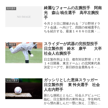
裏、相手の失策絡みで同点。さらに2死三
塁から5番河村拓民（たくみん）外野手
綺麗なフォームの左腕投手 阿南
高卒選手
（3年）の左...
光 森山 暁生選手 高卒左腕投
手
今月２０日に開催される「プロ野球ドラ
フト会議」へ向けて、四国の候補選手た
ちを紹介する。最速１４６キロ左腕・阿
南光の森山暁生投手（３年）は、支えて
くれた周囲の人々への「恩返し」のため
に、プロ入りを誓う。 運命のドラフト
スライダーが武器の完投型投手
右腕投手
目前、森山は「不安はあり...
日立製作所 鈴木 康平 大卒
社会人右腕投手
日立製作所は３日、都市対抗野球（７月
１４日開幕、東京ドーム）の北関東代表
決定リーグで、新日鉄住金鹿島を６－２
で下し、３年連続３６度目の出場に王
手。最速１５１キロのドラフト候補、鈴
木は８回２失点と好投し「変化球でカウ
ガッシリとした恵体スラッガー
社会人選手
ントがとれた」。プロ９球団...
日立製作所 東 怜央選手 社会
人右内野手
新たな挑戦とともに、社会人デビューに
臨む。日立製作所の東怜央は、学生時代
から慣れ親しんだ一塁に加え、三塁にも
取り組む。「個人としてプロ野球という