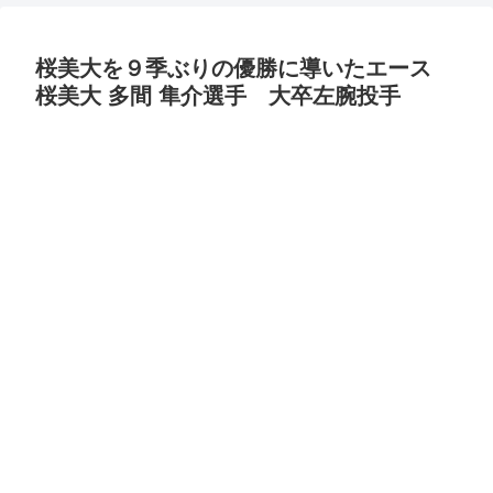
桜美大を９季ぶりの優勝に導いたエース
桜美大 多間 隼介選手 大卒左腕投手