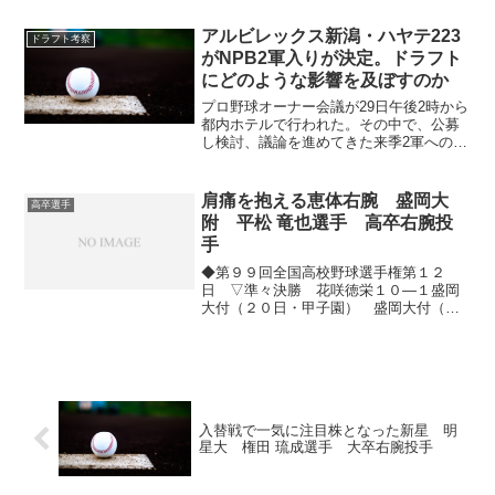
世界に入るためには一塁だけでは厳し
い。まだまだ捕球だったり送球の面で課
アルビレックス新潟・ハヤテ223
ドラフト考察
題はたくさんあります」と汗...
がNPB2軍入りが決定。ドラフト
にどのような影響を及ぼすのか
プロ野球オーナー会議が29日午後2時から
都内ホテルで行われた。その中で、公募
し検討、議論を進めてきた来季2軍への新
規球団の参入について、静岡市の清水庵
原球場を拠点とする「ハヤテ223」と、新
潟市が拠点の「アルビレックス新潟」の2
肩痛を抱える恵体右腕 盛岡大
高卒選手
チームに内定...
附 平松 竜也選手 高卒右腕投
手
◆第９９回全国高校野球選手権第１２
日 ▽準々決勝 花咲徳栄１０―１盛岡
大付（２０日・甲子園） 盛岡大付（岩
手）は、準々決勝で花咲徳栄（埼玉）に
１―１０で敗れ、チーム初の４強はなら
なかった。盛岡大付は三浦瑞樹（３
年）、平松竜也（３年）の両投手...
入替戦で一気に注目株となった新星 明
星大 権田 琉成選手 大卒右腕投手