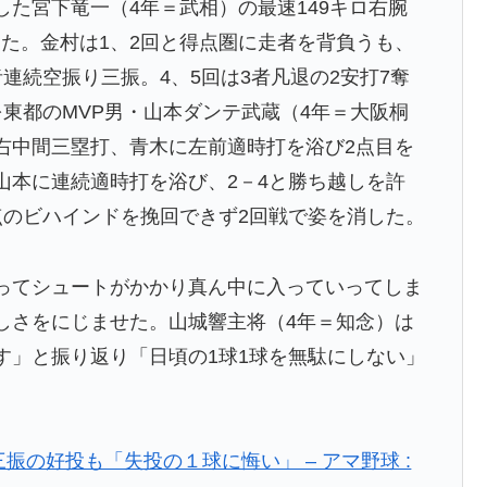
した宮下竜一（4年＝武相）の最速149キロ右腕
た。金村は1、2回と得点圏に走者を背負うも、
連続空振り三振。4、5回は3者凡退の2安打7奪
を東都のMVP男・山本ダンテ武蔵（4年＝大阪桐
右中間三塁打、青木に左前適時打を浴び2点目を
山本に連続適時打を浴び、2－4と勝ち越しを許
点のビハインドを挽回できず2回戦で姿を消した。
ってシュートがかかり真ん中に入っていってしま
しさをにじませた。山城響主将（4年＝知念）は
す」と振り返り「日頃の1球1球を無駄にしない」
振の好投も「失投の１球に悔い」 – アマ野球 :