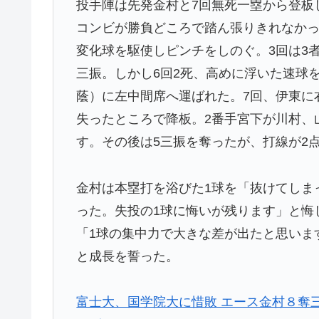
投手陣は先発金村と7回無死一塁から登板
コンビが勝負どころで踏ん張りきれなかっ
変化球を駆使しピンチをしのぐ。3回は3者
三振。しかし6回2死、高めに浮いた速球
蔭）に左中間席へ運ばれた。7回、伊東に
失ったところで降板。2番手宮下が川村、
す。その後は5三振を奪ったが、打線が2
金村は本塁打を浴びた1球を「抜けてしま
った。失投の1球に悔いが残ります」と悔
「1球の集中力で大きな差が出たと思いま
と成長を誓った。
富士大、国学院大に惜敗 エース金村８奪三