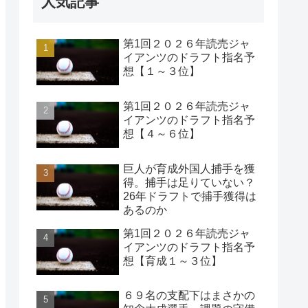
人気記事
第1回２０２６年読売ジャ
イアンツのドラフト指名予
想【１～３位】
第1回２０２６年読売ジャ
イアンツのドラフト指名予
想【４～６位】
巨人が育成外国人捕手を獲
得。捕手は足りていない？
26年ドラフトで捕手獲得は
あるのか
第1回２０２６年読売ジャ
イアンツのドラフト指名予
想【育成１～３位】
６９名の支配下はまさかの