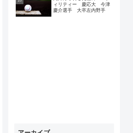
ィリティー 慶応大 今津
慶介選手 大卒左内野手
アーカイブ