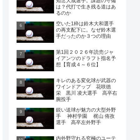
知念大成選手。課題の守備
は？代打で生き残る道はあ
るのか
空いた1枠は鈴木大和選手
の再支配下に。なぜ鈴木選
手だったのか３つの理由
第1回２０２６年読売ジャ
イアンツのドラフト指名予
想【育成４～６位】
キレのある変化球が武器の
ワインドアップ 花咲徳
栄 黒川 凌大選手 高卒右
腕投手
鋭い送球が魅力の大型外野
手 神村学園 梶山 侑孜
選手 高卒左外野手
内外野守れる究極のユーテ