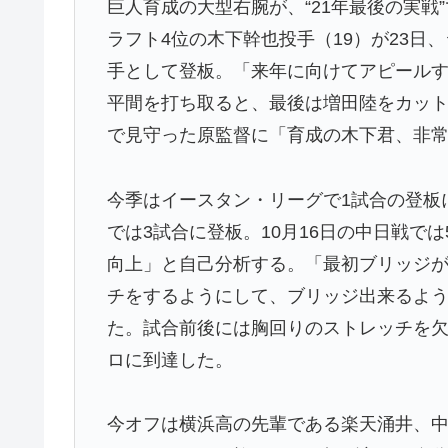
巨人育成の大型右腕が、“21年最後の実
ラフト4位の木下幹也投手（19）が23日
手として登板。「来年に向けてアピール
平間を打ち取ると、最後は増田陸をカッ
で見守った原監督に「育成の木下君、非
今季はイースタン・リーグで1試合の登板
では3試合に登板。10月16日の中日戦で
向上」と自己分析する。「最初ブリッジ
チをするようにして、ブリッジ出来るよ
た。試合前後には胸回りのストレッチを欠
ロに到達した。
今オフは横浜高の先輩である楽天涌井、