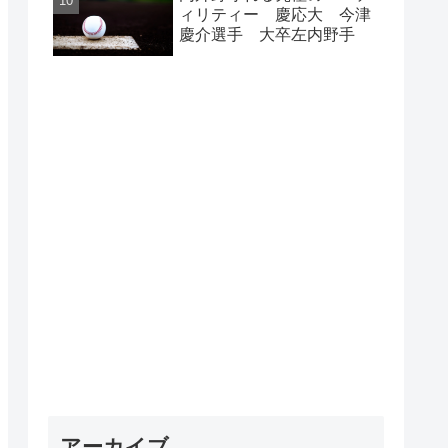
ィリティー 慶応大 今津
慶介選手 大卒左内野手
アーカイブ