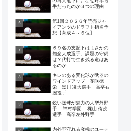
の再支配下に。なぜ鈴木選
手だったのか３つの理由
第1回２０２６年読売ジャ
イアンツのドラフト指名予
想【育成４～６位】
６９名の支配下はまさかの
知念大成選手。課題の守備
は？代打で生き残る道はあ
るのか
キレのある変化球が武器の
ワインドアップ 花咲徳
栄 黒川 凌大選手 高卒右
腕投手
鋭い送球が魅力の大型外野
手 神村学園 梶山 侑孜
選手 高卒左外野手
内外野守れる究極のユーテ