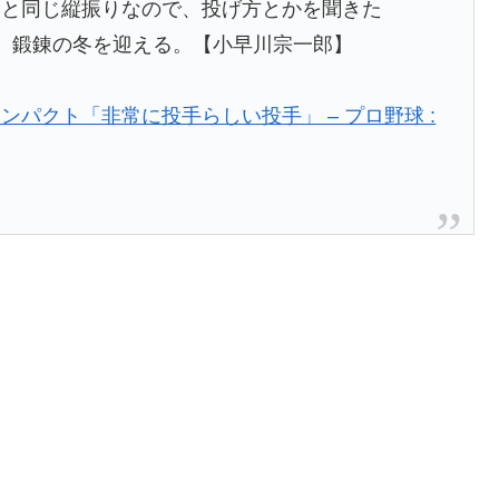
分と同じ縦振りなので、投げ方とかを聞きた
、鍛錬の冬を迎える。【小早川宗一郎】
パクト「非常に投手らしい投手」 – プロ野球 :