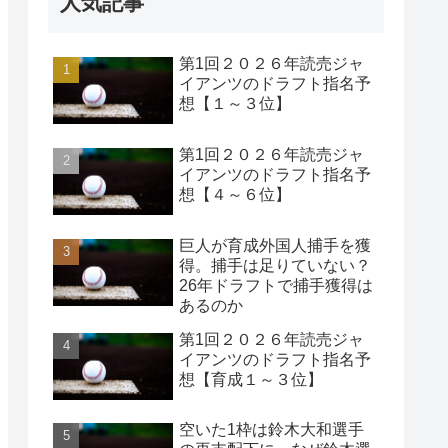
人気記事
第1回２０２６年読売ジャ
イアンツのドラフト指名予
想【１～３位】
第1回２０２６年読売ジャ
イアンツのドラフト指名予
想【４～６位】
巨人が育成外国人捕手を獲
得。捕手は足りていない？
26年ドラフトで捕手獲得は
あるのか
第1回２０２６年読売ジャ
イアンツのドラフト指名予
想【育成１～３位】
空いた1枠は鈴木大和選手