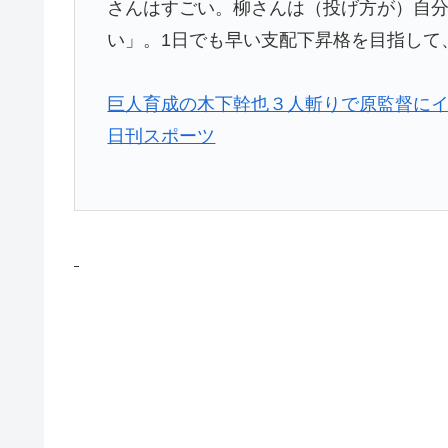
さんはすごい。柳さんは（投げ方が）自
い」。1日でも早い支配下昇格を目指して
巨人育成の木下幹也３人斬りで原監督にイン
日刊スポーツ