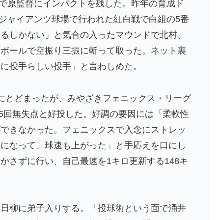
戦”で原監督にインパクトを残した。昨年の育成ド
、ジャイアンツ球場で行われた紅白戦で白組の5番
するしかない」と気合の入ったマウンドで北村、
トボールで空振り三振に斬って取った。ネット裏
常に投手らしい投手」と言わしめた。
にとどまったが、みやざきフェニックス・リーグ
は5回無失点と好投した。好調の要因には「柔軟性
ができなかった。フェニックスで入念にストレッ
うになって、球速も上がった」と手応えを口にし
かさずに行い、自己最速を1キロ更新する148キ
中日柳に弟子入りする。「投球術という面で涌井