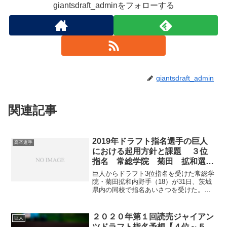
giantsdraft_adminをフォローする
giantsdraft_admin
関連記事
2019年ドラフト指名選手の巨人
高卒選手
における起用方針と課題 ３位
指名 常総学院 菊田 拡和選
手 高卒右内野手
巨人からドラフト3位指名を受けた常総学
院・菊田拡和内野手（18）が31日、茨城
県内の同校で指名あいさつを受けた。セ
ールスポイントに「長打力プラス明る
さ」と挙げ「ファンに可愛がられ、応援
される選手になりたい」と意気込ん
２０２０年第１回読売ジャイアン
巨人
だ。 高校通算58本塁打...
ツドラフト指名予想【４位～５