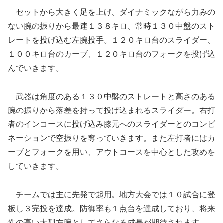
セットから大きく足を上げ、ダイナミックながら力みの
ない腕の振りから最速１３８キロ、常時１３０中盤のスト
レートを投げ込む左腕投手。１２０キロ台のスライダー、
１００キロ台のカーブ、１２０キロ台のフォークを投げ込
んでいきます。
武器は角度のある１３０中盤のストレートと高さのある
腕の振りから落差を持って投げ込まれるスライダー。右打
者のインコースに投げ込み膝元へのスライダーとのコンビ
ネーションで空振りを奪っていきます。また左打者にはカ
ーブとフォークを用い、アウトコースを中心とした攻めを
していきます。
チームでは主に先発で起用。地方大会では１０試合に登
板し３完投を達成。防御率も１点台を達成しており、将来
性の高い大型左腕としてさらなる成長が期待されます。