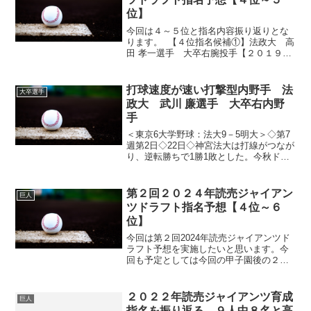
位】
今回は４～５位と指名内容振り返りとな
ります。 【４位指名候補①】法政大 高
田 孝一選手 大卒右腕投手【２０１９侍
ジャパン大学代表候補合宿】高田孝一投
手（平塚学園→法政大学）の投球！ 最
速１５０キロ、法政大では先発として起
打球速度が速い打撃型内野手 法
大卒選手
用されることの多い...
政大 武川 廉選手 大卒右内野
手
＜東京6大学野球：法大9－5明大＞◇第7
週第2日◇22日◇神宮法大は打線がつなが
り、逆転勝ちで1勝1敗とした。今秋ドラ
フト候補の尾崎完太投手（4年＝滋賀学
園）が先発したが、制球に苦しみ初回に3
連打と3四球で4失点を喫した。打線は5点
第２回２０２４年読売ジャイアン
巨人
を追う4...
ツドラフト指名予想【４位～６
位】
今回は第２回2024年読売ジャイアンツド
ラフト予想を実施したいと思います。今
回も予定としては今回の甲子園後の２
回、そしてプロ志望届締め切り後の３回
となります。 ①指名予想は各順位２名ず
つ予想。ただし１位のみ１位とはずれ１
２０２２年読売ジャイアンツ育成
巨人
位の両方を予想。②指...
指名を振り返る。９人中８名と高