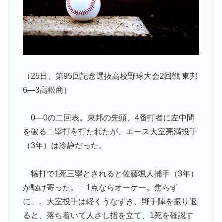
（25日、第95回記念選抜高校野球大会2回戦 東邦
6―3高松商）
0―0の二回表。東邦の先頭、4番打者に左中間
を破る二塁打を打たれたが、エース大室亮満投手
（3年）は冷静だった。
犠打で1死三塁とされると佐藤颯人捕手（3年）
が駆け寄った。「1点ならオーケー。焦らず
に」。大室投手は軽くうなずき、野手陣を振り返
ると、落ち着いて人さし指を立て、1死を確認す