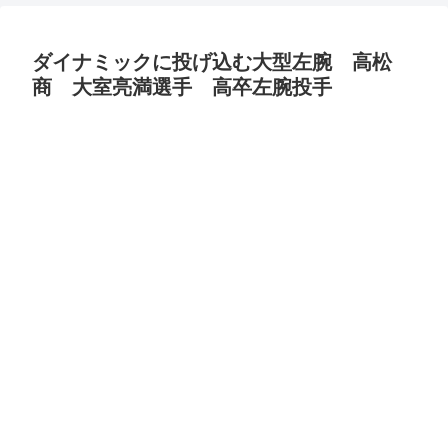
ダイナミックに投げ込む大型左腕 高松
商 大室亮満選手 高卒左腕投手