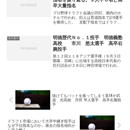
卒大量指名
プロ野球ドラフト会議が20日、都内のホ
テルで行われ、巨人は育成指名で計9選手
を獲得した。 支配下指名ではドラフト1
位で阪神との2球団競合の末、浅野翔吾外
野手（17＝高松商）の交渉権を獲得。そ
の後は2巡目・萩尾匡也外野手（21＝慶
明徳歴代Ｎｏ．１投手 明徳義塾
高卒選手
大）、3巡目...
高校 市川 悠太選手 高卒右
腕投手
第１２回Ｕ１８アジア選手権（９月３日
開幕、宮崎）に出場する高校日本代表の
壮行試合が２８日に神宮球場で行われ、
高校日本代表は３―７で大学日本代表に
敗れた。 先発の明徳義塾・市川悠太投
手（３年）は、選出メンバーの中で唯一
甲子園に出場できなかった...
抜けてもバットを振ってしまう直球が武
器 光高校 升田 早人選手 高卒右腕投
手
ドラフト市場において大卒中継ぎ投手は
なぜ下位指名なのか。過去の指名傾向か
ら読み解く