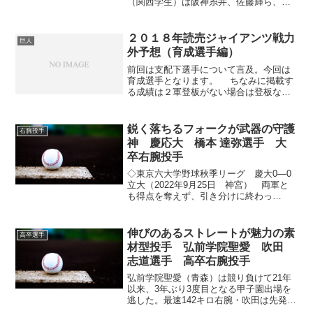
（関西学生）は阪神糸井、佐藤輝ら、先
輩OBに優勝を誓った。関西学生野球の優
勝が決まるとプロで活躍する7選手から計
35ダースものボールの差し入れがあっ
２０１８年読売ジャイアンツ戦力
巨人
た。ナインは御...
外予想（育成選手編）
前回は支配下選手について言及。今回は
育成選手となります。 ちなみに掲載す
る成績は２軍登板がない場合は登板なし
とします。 【投手】 成瀬 功亮選手
２６歳 右腕投手１８年成績：１３試
合１６回２勝１敗０Ｓ７奪三振１０失
鋭く落ちるフォークが武器の守護
右腕投手
点 防御率３．９...
神 慶応大 橋本 達弥選手 大
卒右腕投手
◇東京六大学野球秋季リーグ 慶大0―0
立大（2022年9月25日 神宮） 両軍と
も得点を奪えず、引き分けに終わっ
た。 慶大は、今秋ドラフト候補の橋本
達弥投手（4年＝長田）が、0―0の8回1死
一、三塁から救援として今秋リーグ戦初
伸びのあるストレートが魅力の素
高卒選手
登板。最初の打...
材型投手 弘前学院聖愛 吹田
志道選手 高卒右腕投手
弘前学院聖愛（青森）は競り負けて21年
以来、3年ぶり3度目となる甲子園出場を
逃した。最速142キロ右腕・吹田は先発し
て5回2/3を9安打4失点。2点リードの6回2