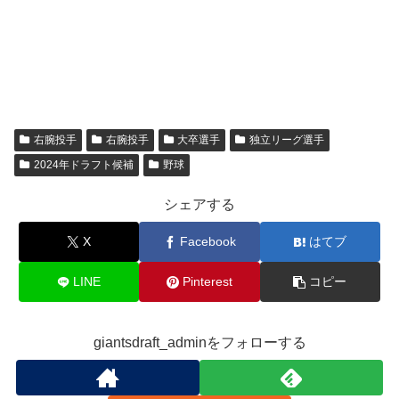
右腕投手
右腕投手
大卒選手
独立リーグ選手
2024年ドラフト候補
野球
シェアする
X
Facebook
はてブ
LINE
Pinterest
コピー
giantsdraft_adminをフォローする