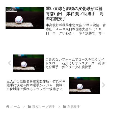
死満塁で佐藤洸に痛恨の逆転満塁アーチ
を浴びた。 直前に内野手がお見合いし
重い直球と独特の変化球が武器
右腕投手
て平凡...
青森山田 乕谷 朔ノ助選手 高
卒右腕投手
◆高校野球秋季東北大会 ▽準々決勝 青
森山田４―０東日本国際大昌平（１６
日・ヨークいわき） 準々決勝で、青森
山田（青森）は先発した乕谷（とらた
に）朔ノ助ら、２年生投手陣３人が完封
リレー。東日本国際大昌平（福島）に４
―０で勝ち、３季連続の甲子...
力みのないフォームでコースを狙うサイ
ドスロー 石川ミリオンスターズ 浜 新
之介選手 独立リーグ右腕投手
巨人が１位指名を鷺宮製作所・竹丸和幸
選手に決定＆岡本選手がメジャー挑戦！
２位以降で獲れるスラッガー候補は？
ホーム
独立リーグ選手
右腕投手