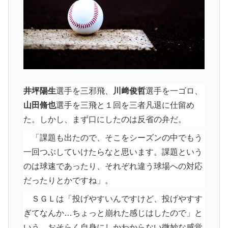
井坪陽生
選手を三邪飛、
川﨑俊哲
選手を一ゴロ、
山田脩也
選手を三飛と１回を三者凡退に仕留め
た。しかし、まず口にしたのは反省の弁だ。
「課題も出たので、そこをシーズンの中でもう
一回つぶしていけたらなと思います。課題という
のは球速であったり、それぞれ違う球場への対応
だったりとかですね」。
ＳＧＬは「投げやすいんですけど、投げやすす
ぎてなんか…ちょっと崩れた感じはしたので」と
いう。おそらく自身にしかわからない微妙な感覚