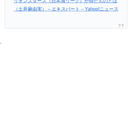
リオンスターズ（日本海リーグ）が得たものとは
（土井麻由実） – エキスパート – Yahoo!ニュース