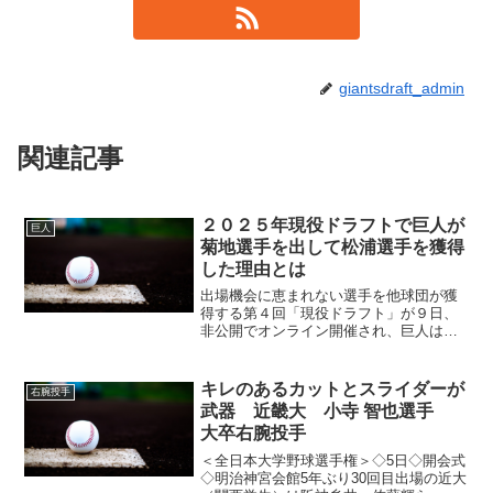
giantsdraft_admin
関連記事
２０２５年現役ドラフトで巨人が
巨人
菊地選手を出して松浦選手を獲得
した理由とは
出場機会に恵まれない選手を他球団が獲
得する第４回「現役ドラフト」が９日、
非公開でオンライン開催され、巨人は日
本ハムから松浦慶斗投手を獲得した。昨
年の田中瑛斗投手に続いて２年連続で北
の大地から期待の若手が加入する。 ２
キレのあるカットとスライダーが
右腕投手
００３年生まれの松浦は、...
武器 近畿大 小寺 智也選手
大卒右腕投手
＜全日本大学野球選手権＞◇5日◇開会式
◇明治神宮会館5年ぶり30回目出場の近大