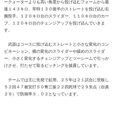
ークォーターよりも高い角度から投げ込むフォームから最
速１４３キロ、常時１３０後半のストレートを投げ込む右
腕投手。１２０キロ台のスライダー、１１０キロ台のカー
ブ、１２０キロ台のチェンジアップを投げ込んでいきま
す。
武器はコースに投げ込むストレートと小さな変化のコン
ビネーション。横の変化のスライダーや緩めのスライダ
ー、小さく変化するチェンジアップとツーシームで引っか
けさせ、打たせて取るピッチングを披露しています。
チームでは主に先発で起用。２５年は２１試合に登板し
５２回４７被安打５０奪三振２２四死球で２９失点（自責
２９）で防御率５．０２となっています。