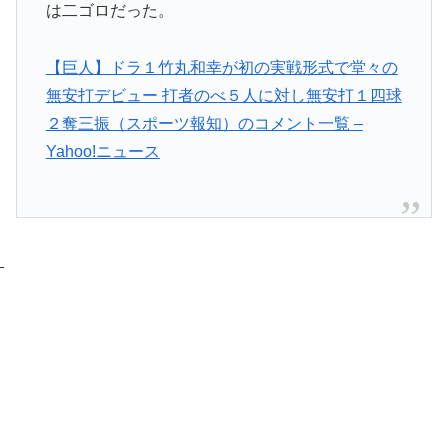
は二ゴロだった。
【巨人】ドラ１竹丸和幸が初の実戦形式で堂々の
無安打デビュー 打者のべ５人に対し無安打１四球
２奪三振（スポーツ報知）のコメント一覧 –
Yahoo!ニュース