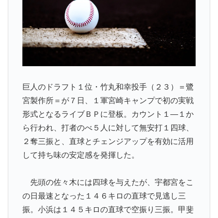
巨人のドラフト１位・竹丸和幸投手（２３）＝鷺
宮製作所＝が７日、１軍宮崎キャンプで初の実戦
形式となるライブＢＰに登板。カウント１―１か
ら行われ、打者のべ５人に対して無安打１四球、
２奪三振と、直球とチェンジアップを有効に活用
して持ち味の安定感を発揮した。
先頭の佐々木には四球を与えたが、宇都宮をこ
の日最速となった１４６キロの直球で見逃し三
振。小浜は１４５キロの直球で空振り三振。甲斐