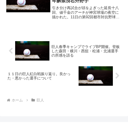
年解禁済右外野手
引き分け再試合が頭をよぎった延長十八
回、値千金のアーチが神宮球場の夜空に
描かれた。11日の第92回都市対抗野球大
会東京2次予選。第3代表決定戦でセガサ
ミー（東京都）はJR東日本（東京都）を
4―3で降し、2年連続12回目の本大会出場
を決めた。...
巨人春季キャンプでライブBP開催。登板
した森田・横川・西舘・松浦・北浦選手
の所感を語る
１１日の巨人紅白戦振り返り。良かっ
た・悪かった選手について
ホーム
巨人