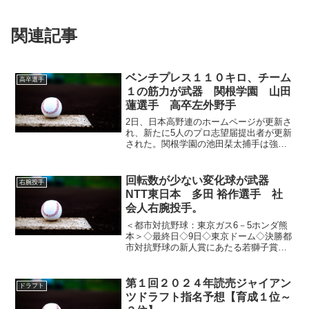
関連記事
ベンチプレス１１０キロ、チーム
高卒選手
１の筋力が武器 関根学園 山田
蓮選手 高卒左外野手
2日、日本高野連のホームページが更新さ
れ、新たに5人のプロ志望届提出者が更新
された。関根学園の池田栞太捕手は強肩
強打の扇の要。二塁送球のタイムは1秒8
台で、バズーカのような送球を投げ込
み、幾度となく盗塁機会を阻止してき
回転数が少ない変化球が武器
右腕投手
た。打撃では長打力が自...
NTT東日本 多田 裕作選手 社
会人右腕投手。
＜都市対抗野球：東京ガス6－5ホンダ熊
本＞◇最終日◇9日◇東京ドーム◇決勝都
市対抗野球の新人賞にあたる若獅子賞に
は、準優勝のホンダ熊本（大津町）の古
寺宏輝内野手（23＝関東学院大）、4強の
NTT東日本（東京都）の多田裕作投手
第１回２０２４年読売ジャイアン
ドラフト
（22＝拓大）、...
ツドラフト指名予想【育成１位～