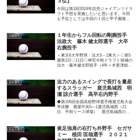
３位】
今回は第1回2024年読売ジャイアンツドラ
フト予想を実施したいと思います。今回
も予定としては今回の１回と甲子園後の
２回、そしてプロ志望届締め切り後の３
回となります。 ①指名予想は各順位２名
ずつ予想。ただし１位のみ１位とはずれ
１年生からフル回転の剛腕投手
右腕投手
１位の両方を予想...
法政大 篠木 健太郎選手 大卒
右腕投手
＜東京6大学野球：法大5－1東大＞◇第5
週第1日◇11日◇神宮今秋ドラフト候補の
法大・篠木健太郎投手（4年＝木更津総
合）が、投打の活躍で先勝に大きく貢献
した。投げては8回1失点（自責0）、打っ
ては中越え2点適時三塁打を放つなど大活
迫力のあるスイングで長打を量産
高卒選手
躍。篠木は...
するスラッガー 鹿児島城西 明
瀬 諒介選手 高卒右内野手
◆第105回全国高校野球選手権鹿児島大会
準決勝 鹿屋中央5―1鹿児島城西（21
日、平和リース球場） 鹿児島城西の投
打二刀流・明瀬（みょうせ）諒介内野手
（3年）が21日、プロ志望を表明した。鹿
児島大会の準決勝・鹿屋中央戦に「3番一
俊足強肩の右打ち外野手 セガサ
社会人選手
塁」で先発出...
ミー 植田 匡哉選手 ２０２１