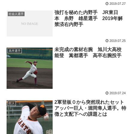
2019.07.27
強打を秘めた内野手 JR東日
社会人選手
本 糸野 雄星選手 2019年解
禁済右内野手
2019.07.25
未完成の素材右腕 旭川大高校
高卒選手
能登 嵩都選手 高卒右腕投手
2019.07.24
2軍登板０から突然現れたセット
巨人
アッパー巨人・堀岡隼人選手。特
徴と支配下への課題とは