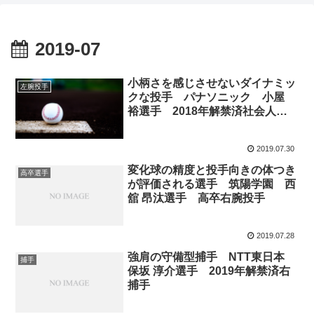
2019-07
小柄さを感じさせないダイナミッ
左腕投手
クな投手 パナソニック 小屋
裕選手 2018年解禁済社会人左
腕投手
2019.07.30
変化球の精度と投手向きの体つき
高卒選手
が評価される選手 筑陽学園 西
舘 昂汰選手 高卒右腕投手
2019.07.28
強肩の守備型捕手 NTT東日本
捕手
保坂 淳介選手 2019年解禁済右
捕手