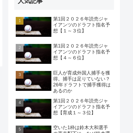
人気記事
第1回２０２６年読売ジャ
イアンツのドラフト指名予
想【１～３位】
第1回２０２６年読売ジャ
イアンツのドラフト指名予
想【４～６位】
巨人が育成外国人捕手を獲
得。捕手は足りていない？
26年ドラフトで捕手獲得は
あるのか
第1回２０２６年読売ジャ
イアンツのドラフト指名予
想【育成１～３位】
空いた1枠は鈴木大和選手