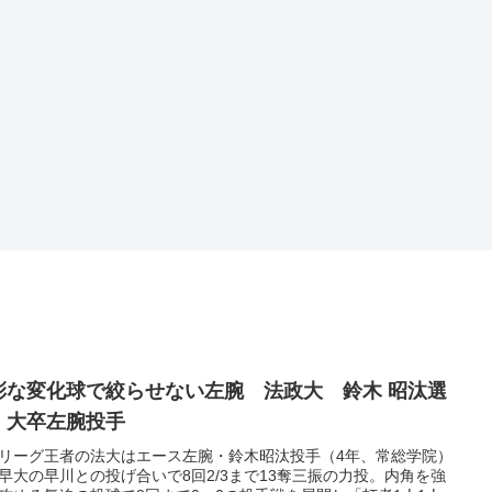
彩な変化球で絞らせない左腕 法政大 鈴木 昭汰選
 大卒左腕投手
リーグ王者の法大はエース左腕・鈴木昭汰投手（4年、常総学院）
早大の早川との投げ合いで8回2/3まで13奪三振の力投。内角を強