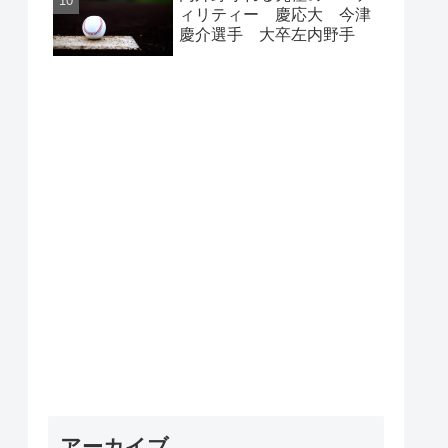
ィリティー 慶応大 今津
慶介選手 大卒左内野手
アーカイブ