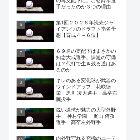
の再支配下に。なぜ鈴木選
手だったのか３つの理由
第1回２０２６年読売ジャ
イアンツのドラフト指名予
想【育成４～６位】
６９名の支配下はまさかの
知念大成選手。課題の守備
は？代打で生き残る道はあ
るのか
キレのある変化球が武器の
ワインドアップ 花咲徳
栄 黒川 凌大選手 高卒右
腕投手
鋭い送球が魅力の大型外野
手 神村学園 梶山 侑孜
選手 高卒左外野手
内外野守れる究極のユーテ