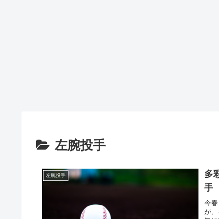
左腕投手
多
左腕投手
手
今春
が、