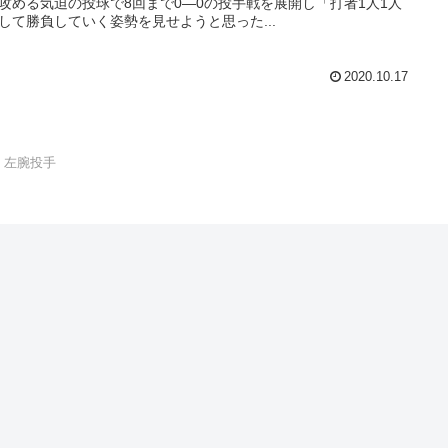
攻める気迫の投球で8回まで0―0の投手戦を展開し「打者1人1人
して勝負していく姿勢を見せようと思った...
2020.10.17
左腕投手