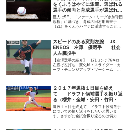
勝１敗、防御率１・８２を...
をくふうはやてに派遣。選ばれる
選手の傾向と育成選手が選ばれる
原因について
巨人は5日、「ファーム・リーグ参加球団
規程」に基づき、育成の田村朋輝投手
（21）をくふうハヤテに派遣することを
発表した。派遣期間は6日から9月30日ま
でとなる。 田村は今季2軍戦で2試合に
登板。4回を投げ1勝1敗、防御率0・00の
スピードのある変則左腕 JX-
左腕投手
成績を残し...
ENEOS 左澤 優選手 社会
人左腕投手
【左澤選手の紹介】 171センチ76キロ
左投げ左打ち 変化球：スライダー・カ
ーブ・チェンジアップ・ツーシーム
経歴：横浜隼人ー横浜商大ーＪＸ－ＥＮ
ＥＯＳ ワインドアップからタメを作ら
ず、スリークォーターより若干低い角度
２０１７年選抜１日目を終え
から最速143キロ...
高卒選手
て ドラフト候補選手を振り返
る（櫻井・金城・安田・竹田・若
林・・山口・福元・松本・太田）
選抜１日目を終えて、ドラフト候補選手
についての振り返りをしたいと思いま
す。さすがに全試合振り返るのは労力が
大変なので、注目株に絞りたいと思いま
す第二試合（日大三５ー１２履正社）に
ついて。 日大三の先発は左腕のドラ