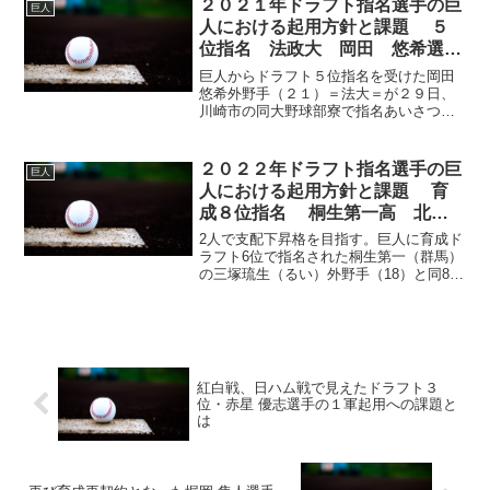
２０２１年ドラフト指名選手の巨
巨人
フト候補の櫻井選手。スライ...
人における起用方針と課題 ５
位指名 法政大 岡田 悠希選
手 大卒左外野手
巨人からドラフト５位指名を受けた岡田
悠希外野手（２１）＝法大＝が２９日、
川崎市の同大野球部寮で指名あいさつを
受け、「少しずつ実感がわいた。トリプ
ルスリーをとれるようにしていきたい」
と目標を掲げた。パンチ力と強肩を生か
２０２２年ドラフト指名選手の巨
巨人
した守備が売りの外野手。...
人における起用方針と課題 育
成８位指名 桐生第一高 北村
流音選手 高卒右内野手
2人で支配下昇格を目指す。巨人に育成ド
ラフト6位で指名された桐生第一（群馬）
の三塚琉生（るい）外野手（18）と同8位
の北村流音（りお）投手（17）が27日、
群馬・桐生市内の同校で指名あいさつを
受けた。幼いころから巨人ファンで、亀
井善行打撃コ...
紅白戦、日ハム戦で見えたドラフト３
位・赤星 優志選手の１軍起用への課題と
は