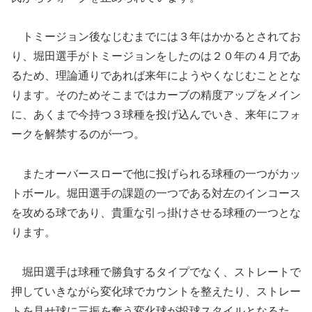
トミージョン後なじむまでには３年はかかるとされてお
り、堀田選手がトミージョンをしたのは２０年の４月であ
るため、理論通りであれば来年にようやくなじむこととな
ります。そのためそこまではカーブの精度アップをメイン
に、あくまで今持つ３球種を投げ込んでいき、来年にフォ
ークを解禁するのが一つ。
またオーバースローで他に投げられる球種の一つがカッ
トボール。堀田選手の課題の一つである対左のインコース
を攻める球であり、貴重な引っ掛けさせる球種の一つとな
ります。
堀田選手は球種で勝負するタイプでなく、ストレートで
押していきながら変化球でカウントを整えたり、ストレー
トを見せ球に三振を奪う変化球が投球スタイルとなるた