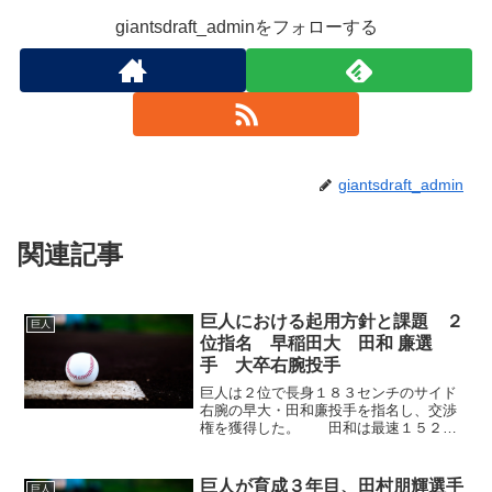
giantsdraft_adminをフォローする
giantsdraft_admin
関連記事
巨人における起用方針と課題 ２
巨人
位指名 早稲田大 田和 廉選
手 大卒右腕投手
巨人は２位で長身１８３センチのサイド
右腕の早大・田和廉投手を指名し、交渉
権を獲得した。 田和は最速１５２キ
ロ、スライダー、カット、カーブ、シン
カーなど変化球も多彩なサイド右腕。リ
ーグ戦はここまで２０試合に登板し、２
巨人が育成３年目、田村朋輝選手
巨人