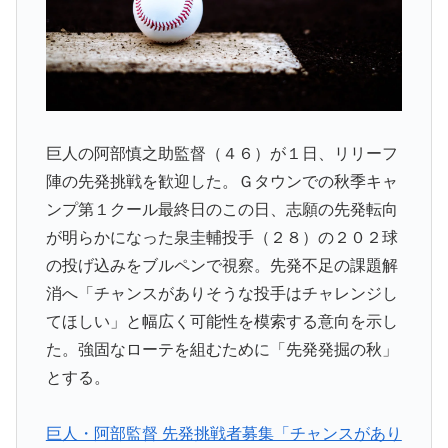
巨人の阿部慎之助監督（４６）が１日、リリーフ
陣の先発挑戦を歓迎した。Ｇタウンでの秋季キャ
ンプ第１クール最終日のこの日、志願の先発転向
が明らかになった泉圭輔投手（２８）の２０２球
の投げ込みをブルペンで視察。先発不足の課題解
消へ「チャンスがありそうな投手はチャレンジし
てほしい」と幅広く可能性を模索する意向を示し
た。強固なローテを組むために「先発発掘の秋」
とする。
巨人・阿部監督 先発挑戦者募集「チャンスがあり