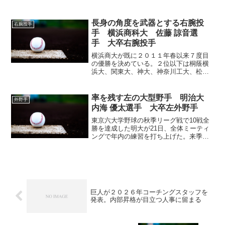
シーム最速１４４キロ、全国大会でノー
ヒットノーランを達成した変則左腕 早稲
田大 原 功征 169/71 左/左変化球：
長身の角度を武器とする右腕投
右腕投手
ス...
手 横浜商科大 佐藤 諒音選
手 大卒右腕投手
横浜商大が既に２０１１年春以来７度目
の優勝を決めている。２位以下は桐蔭横
浜大、関東大、神大、神奈川工大、松蔭
大の順。商大は６月８日開幕の全日本選
手権に出場する。６位の松蔭大は３０日
からの入れ替え戦で２部優勝校と戦
率を残す左の大型野手 明治大
外野手
う。 最優秀選手賞には、３勝...
内海 優太選手 大卒左外野手
東京六大学野球の秋季リーグ戦で10戦全
勝を達成した明大が21日、全体ミーティ
ングで年内の練習を打ち上げた。来季連
覇を狙うチームの中で、「タイトルを狙
えるくらいの成績を残したい」と不本意
に終わった3年間を振り払うように決意を
新たにしているのが...
巨人が２０２６年コーチングスタッフを
発表。内部昇格が目立つ人事に留まる