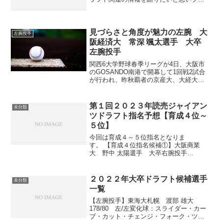
グを始めました。このブログで語る内容
は巨人と、それに関連するドラフト情報
がメインになります。随時発表されるド
ラフト候補選手の情報を分...
見づらさと角度が魅力の左腕 大
左腕投手
阪経済大 常深 颯太選手 大卒
左腕投手
関西6大学野球春季リーグが4日、大阪市
のGOSANDO南港で開幕して1回戦2試合
が行われ、昨秋覇者の京産大、大経大が
先勝した。最速148キロ左腕の大経大・常
深颯大（つねみ・そうた）投手（4年＝明
石商）が9回162球10安打2失点、11奪三
第１回２０２３年読売ジャイアン
未分類
振...
ツドラフト指名予想【育成４位～
５位】
今回は育成４～５位指名となりま
す。 【育成４位指名候補①】大阪商業
大 野中 太陽選手 大卒右腕投手
www.youtube.com最速１５４キロ、常時
１４０中盤のストレートを投げ込む右腕
投手。１５０キロも記録するストレート
２０２２年大卒ドラフト候補選手
未分類
とスライダーのコンビ...
一覧
【左腕投手】東海大札幌 渡部 雄大
178/80 左/左変化球：スライダー・カー
ブ・カット・チェンジ・フォーク・ツー