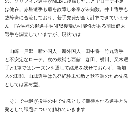
の、グリフィン選手がMLBに復帰したことでローテ不足
は健在。赤星選手も肩を故障し来季が未知数。井上選手も
故障班に合流しており、若手先発が全く計算できていませ
ん。FA候補の柳選手やNPB復帰の可能性がある前田健太
選手を調査していますが、現状では
山崎ー戸郷ー新外国人ー新外国人ー田中将ー竹丸選手
と不安定なローテ。次の候補も西舘、森田、横川、又木選
手と1軍ではシーズンを通して結果を残せておらず、新加
入の田和、山城選手は先発経験未知数と秋不調のため先発
としては素材型。
そこで中継ぎ投手の中で先発として期待される選手と先
発として課題について触れていきます